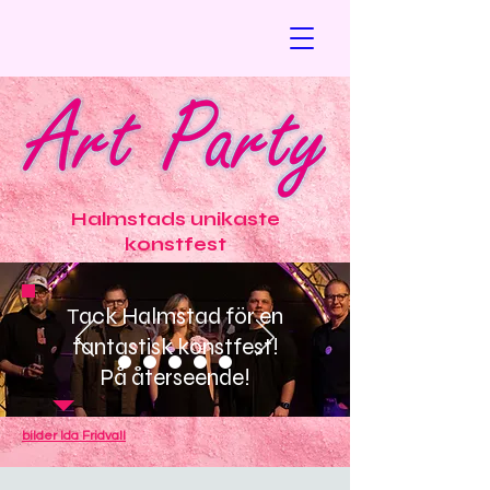
Halmstads unikaste
konstfest
T
ack Halmstad för en
fantastisk konstfest!
På återseende!
bilder Ida Fridvall