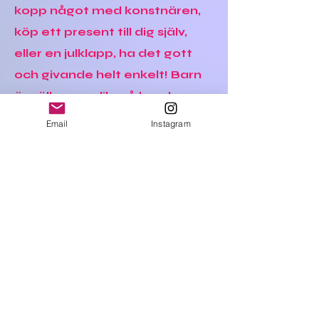
kopp något med konstnären,
köp ett present till dig själv,
eller en julklapp, ha det gott
och givande helt enkelt! Barn
är välkomna, likaså hundar.
Email
Instagram
Art Party Garden Edition
11 november
kl 14 -17
Grävlingvägen 7
Haverdal